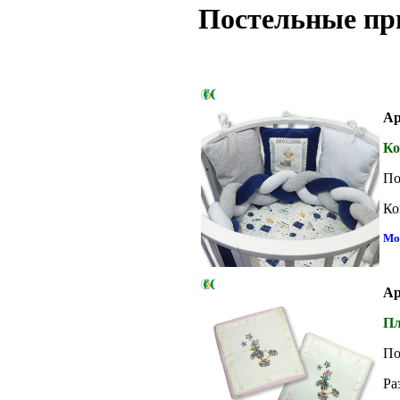
Постельные пр
Ар
Ко
По
Ко
Мо
Ар
Пл
По
Ра