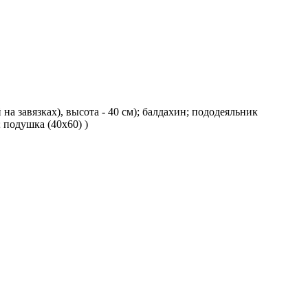
й на завязках), высота - 40 см); балдахин; пододеяльник
; подушка (40х60) )