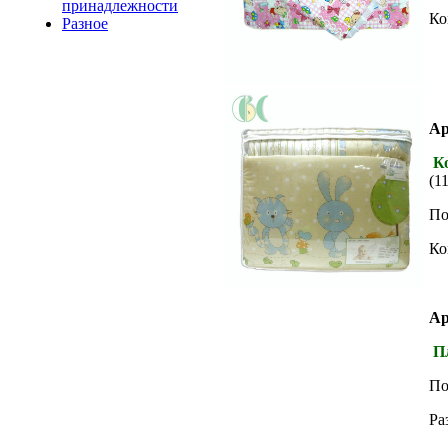
принадлежности
Ко
Разное
Ар
К
(1
По
Ко
Ар
Пл
По
Ра