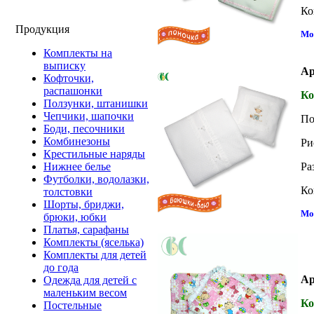
Ко
Продукция
Мо
Комплекты на
выписку
Ар
Кофточки,
распашонки
Ко
Ползунки, штанишки
Чепчики, шапочки
По
Боди, песочники
Комбинезоны
Ри
Крестильные наряды
Ра
Нижнее белье
Футболки, водолазки,
Ко
толстовки
Шорты, бриджи,
Мо
брюки, юбки
Платья, сарафаны
Комплекты (яселька)
Комплекты для детей
до года
Ар
Одежда для детей с
маленьким весом
Ко
Постельные