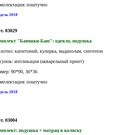
мплектация: поштучно
дель 2018
т. 03029
мплект "Баюшки-Баю": одеяло, подушка
лотно: капитоний, кулирка, мадаполам, синтепон
сунок: аппликация (акварельный принт)
змер: 90*90, 36*36
мплектация: поштучно
дель 2018
т. 03004
мплект: подушка + матрац в коляску