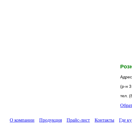
Розн
Адрес:
(р-н 
тел. (
Обрат
О компании
Продукция
Прайс-лист
Контакты
Где к