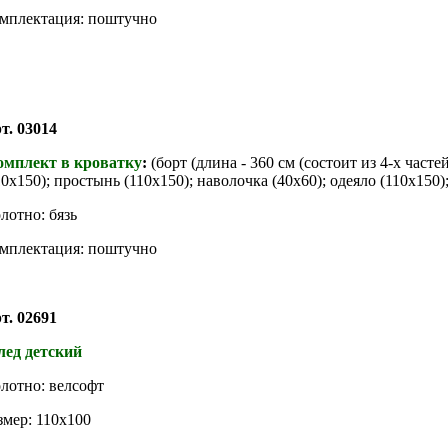
мплектация: поштучно
т. 03014
омплект в кроватку
:
(борт (длина - 360 см (состоит из 4-х часте
10х150); простынь (110х150); наволочка (40х60); одеяло (110х150)
лотно: бязь
мплектация: поштучно
т. 02691
ед детский
лотно: велсофт
змер: 110х100